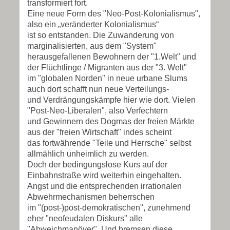
transformiert fort.
Eine neue Form des "Neo-Post-Kolonialismus",
also ein „veränderter Kolonialismus“
ist so entstanden. Die Zuwanderung von
marginalisierten, aus dem "System"
herausgefallenen Bewohnern der "1.Welt" und
der Flüchtlinge / Migranten aus der "3. Welt"
im "globalen Norden" in neue urbane Slums
auch dort schafft nun neue Verteilungs-
und Verdrängungskämpfe hier wie dort. Vielen
"Post-Neo-Liberalen", also Verfechtern
und Gewinnern des Dogmas der freien Märkte
aus der "freien Wirtschaft" indes scheint
das fortwährende "Teile und Herrsche" selbst
allmählich unheimlich zu werden.
Doch der bedingungslose Kurs auf der
Einbahnstraße wird weiterhin eingehalten.
Angst und die entsprechenden irrationalen
Abwehrmechanismen beherrschen
im "(post-)post-demokratischen", zunehmend
eher "neofeudalen Diskurs" alle
"Abweichmanöver". Und bremsen diese