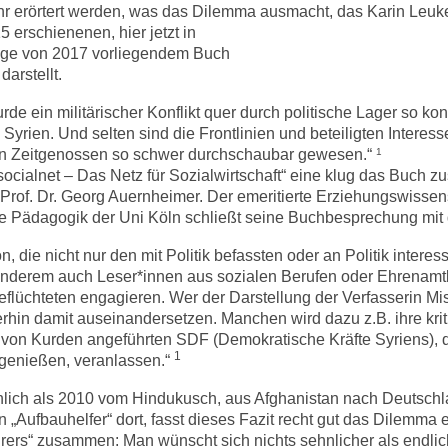
ehr erörtert werden, was das Dilemma ausmacht, das Karin Leuk
5 erschienenen, hier jetzt in
flage von 2017 vorliegendem Buch
arstellt.
de ein militärischer Konflikt quer durch politische Lager so kont
n Syrien. Und selten sind die Frontlinien und beteiligten Interes
hen Zeitgenossen so schwer
durchschaubar gewesen.“
1
socialnet – Das Netz für Sozialwirtschaft“ eine klug das Buch
rof. Dr. Georg Auernheimer. Der emeritierte Erziehungswissen
elle Pädagogik der Uni Köln schließt seine Buchbesprechung mit
n, die nicht nur den mit Politik befassten oder an Politik interes
nderem auch Leser*innen aus sozialen Berufen oder Ehrenamtli
Geflüchteten engagieren. Wer der Darstellung der Verfasserin Mi
erhin damit auseinandersetzen. Manchen wird dazu z.B. ihre kri
von Kurden angeführten SDF (Demokratische Kräfte Syriens), d
1
 genießen, veranlassen.“
nlich als 2010 vom Hindukusch, aus Afghanistan nach Deutsch
 „Aufbauhelfer“ dort, fasst dieses Fazit recht gut das Dilemma 
rers“ zusammen: Man wünscht sich nichts sehnlicher als endlic