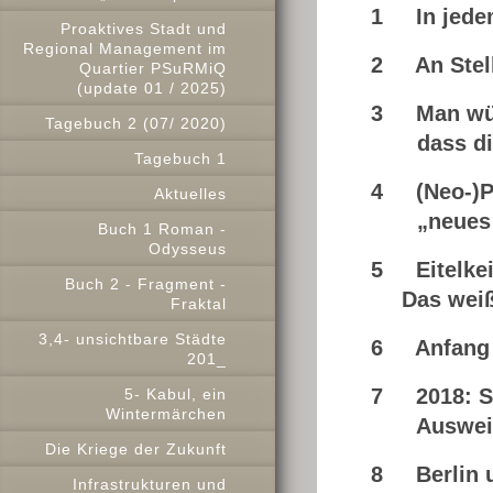
1 In jedem 
Proaktives Stadt und
Regional Management im
2 An Stell
Quartier PSuRMiQ
(update 01 / 2025)
3 Man wüns
Tagebuch 2 (07/ 2020)
dass die 
Tagebuch 1
4 (Neo-)Po
Aktuelles
„neues Se
Buch 1 Roman -
Odysseus
5 Eitelkei
Buch 2 - Fragment -
Das weiß
Fraktal
3,4- unsichtbare Städte
6 Anfang 2
201_
7 2018: Sa
5- Kabul, ein
Wintermärchen
Ausweitun
Die Kriege der Zukunft
8 Berlin u
Infrastrukturen und