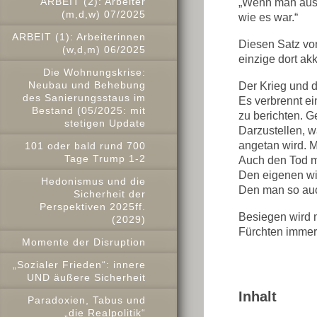
ARBEIT (2): Arbeiter
„Wenn man aus 
(m,d,w) 07/2025
wie es war.“
ARBEIT (1): Arbeiterinnen
Diesen Satz vo
(w,d,m) 06/2025
einzige dort ak
Die Wohnungskrise:
Neubau und Behebung
Der Krieg und d
des Sanierungsstaus im
Es verbrennt ei
Bestand (05/2025: mit
zu berichten. G
stetigen Update
Darzustellen, w
angetan wird. 
101 oder bald rund 700
Tage Trump 1-2
Auch den Tod mö
Den eigenen wie
Hedonismus und die
Den man so auc
Sicherheit der
Perspektiven 2025ff.
Besiegen wird 
(2029)
Fürchten immer
Momente der Disruption
„Sozialer Frieden“: innere
UND äußere Sicherheit
Inhalt
Paradoxien, Tabus und
„die Realpolitik“