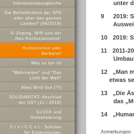
unter die 
Interessensausgleiche
Die Befindlichkeit der SPD
9 2019: Su
- oder aber des ganzen
Ausweitun
Landes? (06/2019)
Xi Jinping, WIR und der
10 2019: S
„Neo-Konfuzianismus“
Humanismus oder
11 2011-20
Barbarei!
Umbau“ Sy
Was zu tun ist
12 „Man mu
"Wahrheiten" und "Das
Licht der Welt"
etwas se
Alles Wird Gut (?!)
13 „Die Äs
SOLIDARITÄT: Abschied
das „Muse
der US? (11 / 2018)
GLÜCK und
14 „Humani
Globalisierung
S I n I C C o l - Schulen
Anmerkungen
für Entwicklungs-