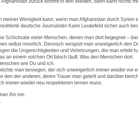
Afghanistan zurück kommt in den Westen, dann kann nichts me
n meiner Wenigkeit kann, wenn man Afghanistan durch Syrien er
kreditierte deutsche Journalistin Karin Leukefeld sicher auch bes
ie Schicksale vieler Menschen, denen man dort begegnet – das 
nen selbst innerlich. Dennoch verspürt man unweigerlich den D
egen die Ungerechtigkeiten und Verletzungen, die man erlebt 
as an einem solchen Ort falsch läuft. Was den Menschen dort
Menschen wie Du und ich.
chte man besiegen, der sich unweigerlich immer wieder vor ei
 den der anderen, deren Trauer man geteilt und darüber bericht
h immer wieder neu respektieren lernen muss.
man ihn nie.
.