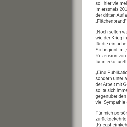
soll hier vielm
im erstmals 201
der dritten Au
„Flächenbrand“ d
„Noch selten wur
wie der Krieg i
für die einfac
So beginnt im „
Rezension von P
für interkultur
„Eine Publikatio
sondern unter a
der Arbeit mit 
sollte sich imm
gegenüber den 
viel Sympathie
Für mich persö
zurückgekehrten
„Kriegsheimkeh