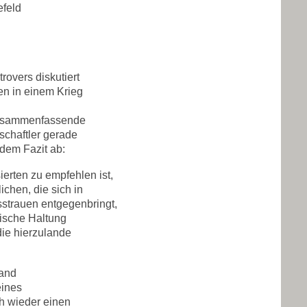
efeld
rovers diskutiert
sen in einem Krieg
 zusammenfassende
schaftler gerade
 dem Fazit ab:
sierten zu empfehlen ist,
chen, die sich in
sstrauen entgegenbringt,
tische Haltung
ie hierzulande
land
eines
h wieder einen