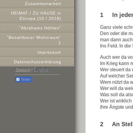
Zusammenarbeit
HEIMAT / ZU HAUSE in
1 In jedem 
EUropa (10 / 2018)
Ganz viele schr
"Abrahams Höhlen"
Den oder die m
"Bezahlbarer Wohnraum"
man dann auch 
1
Ins Feld. In di
Impressum
Auch wer da vom
Datenschutzerklärung
Im Krieg kann 
Wer steuert da
English
Deutsch
/
Auf welcher Sei
Teilen
Wem nützt da we
Wer will da wel
Was soll da als
Wer ist wirklic
Ihre Ängste un
2 An Stell