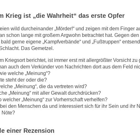
Krieg ist „die Wahrheit“ das erste Opfer
eien wild durcheinander „Mörder!“ und zeigen mit dem Finger 
an schon lange mit großem Argwohn betrachtet hat. Gegen den 
bald gerne eigene „Kampfverbände“ und „Fußtruppen“ entsen
e Schlacht. Das Gemetzel.
 Kriegsort berichtet, ist immer erst mit allergrößter Vorsicht zu
man auch dem Verkünder von Nachrichten dort aus dem Feld nic
 wie welche „Meinung“?
te steht der oder die?
lche „Meinung“, die da vertreten wird?
che „Meinung“ mit aller Gewalt durchdrücken?
o welcher „Meinung“ zur Vorherrschaft verhelfen?
h bei den Menschen da und interessiert sich für ihr Sein und ihr 
d Nöte?
e einer Rezension