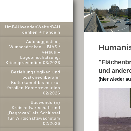
UmBAUwendenWeiterBAU
denken + handeln
Autosuggestion,
Humanis
Wunschdenken – BIAS /
versus –
Lageeinschätzung,
"Flächenbr
Krisenprävention 03/2026
und andere
Beziehungslogiken und
post-/neoliberaler
(hier wieder au
Kulturkampf bis hin zur
fossilen Konterrevolution
02/2026
Bauwende (n)
Kreislaufwirtschaft und
„Degrowth“ als Schlüssel
für Wirtschaftswachstum
02/2026