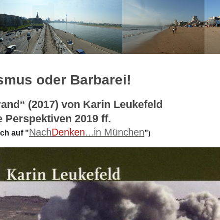
mus oder Barbarei!
and“ (2017) von Karin Leukefeld
 Perspektiven 2019 ff.
Nach
Denken
...in München
ch auf "
"
)