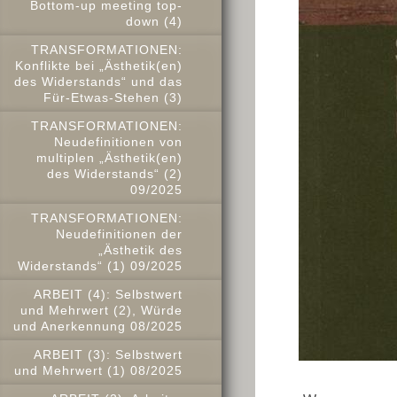
Bottom-up meeting top-
down (4)
TRANSFORMATIONEN:
Konflikte bei „Ästhetik(en)
des Widerstands“ und das
Für-Etwas-Stehen (3)
TRANSFORMATIONEN:
Neudefinitionen von
multiplen „Ästhetik(en)
des Widerstands“ (2)
09/2025
TRANSFORMATIONEN:
Neudefinitionen der
„Ästhetik des
Widerstands“ (1) 09/2025
ARBEIT (4): Selbstwert
und Mehrwert (2), Würde
und Anerkennung 08/2025
ARBEIT (3): Selbstwert
und Mehrwert (1) 08/2025