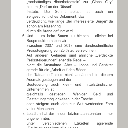
„randständiges Hinterhofdasein“ zur „Global City“
hier im „Dorf an der Düssel“
fristete. Die Schrift selbst ist auch ein
zeitgeschichtliches Dokument, das
verdeutlicht, wie lange „der interessierte Bürger“ da
schon am Nasenring
durch die Arena geführt wird.
Und – um beim Bauen zu bleiben – alleine bei
Bauprodukten haben wir
zwischen 2007 und 2017 eine durchschnittliche
Preissteigerung von 25 % zu verzeichnen.
Auf anderen Gebieten sind ähnliche „verdeckte
Preissteigerungen“ eher die Regel –
nicht die Ausnahme. Aber – Löhne und Gehälter
gerade für die „Arbeit auf den Böden
der Tatsachen“ sind nicht annähernd in diesem
Ausmaß gestiegen und die
Besteuerung auch klein- und mittelständischer
Unternehmen ist
gleichfalls gestiegen. Weniger Geld und
Gestaltungsmöglichkeiten in der Tasche
aber steigern auch den zur Wut werdenden Zorn
vieler Menschen.
Letztlich hat der in den letzten Jahrzehnten immer
ungehemmter,
unter verschiedenen Etiketten agierende