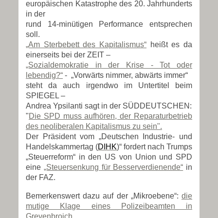
europäischen Katastrophe des 20. Jahrhunderts
in der
rund 14-minütigen Performance entsprechen
soll.
„Am Sterbebett des Kapitalismus“
heißt es da
einerseits bei der ZEIT –
„Sozialdemokratie in der Krise - Tot oder
lebendig?“
- „Vorwärts nimmer, abwärts immer“
steht da auch irgendwo im Untertitel beim
SPIEGEL –
Andrea Ypsilanti sagt in der SÜDDEUTSCHEN:
"
Die SPD muss aufhören, der Reparaturbetrieb
des neoliberalen Kapitalismus zu sein".
Der Präsident vom „Deutschen Industrie- und
Handelskammertag (
DIHK
)“ fordert nach Trumps
„Steuerreform“ in den US von Union und SPD
eine
„Steuersenkung für Besserverdienende“
in
der FAZ.
Bemerkenswert dazu auf der „Mikroebene“:
die
mutige Klage eines Polizeibeamten in
Grevenbroich