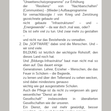
"Unwetterschutzprogramme" zur Erhöhung
der "Resilienz" von "Nachbarschaften"
(Communities) - (Wieder-) Aufbauprogramme
für vernachlässigte / von Krieg und Zerstörung
gezeichnete gebaute und
nicht gebaute "Infrastrukturen" – und –
„Energiewende“ – da war doch ‚mal was, oder?
Da ist sehr viel zu tun. Und zwar mehr zu gestalten
–
und nicht nur das Bestehende zu verwalten.
Die
„SOFTWARE“
dabei sind die Menschen. Und –
wir sind viele.
BILDUNG ist letztlich der wichtigste Rohstoff, den
dieses Land noch hat.
Und „Bildungs-Infrastruktur“ baut man nicht mal so
eben auf. Das dauert einige
Generationen. Lehrer, Erzieher – Menschen, die das
Feuer in Schülern – die Begierde,
zu lernen und über den Tellerrand zu sehen wecken,
sind dabei mindestens genauso
wichtig wie gut ausgestattete Schulen.
Auch die Pflege ist da nicht zu vergessen als ganz
wesentlicher "Dienst an der
Gesellschaft" insbesondere in überalterten
Gesellschaften wie der unseren.
Ein Dienst, der viel mehr gewürdigt, besser