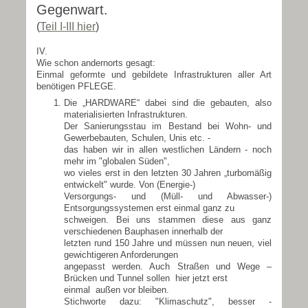
Gegenwart.
(
Teil I-III hier
)
IV.
Wie schon andernorts gesagt:
Einmal geformte und gebildete Infrastrukturen aller Art
benötigen
PFLEGE
.
Die
„HARDWARE“
dabei sind die gebauten, also
materialisierten Infrastrukturen.
Der Sanierungsstau im Bestand bei Wohn- und
Gewerbebauten, Schulen, Unis etc. -
das haben wir in allen westlichen Ländern - noch
mehr im "globalen Süden",
wo vieles erst in den letzten 30 Jahren „turbomäßig
entwickelt" wurde. Von (Energie-)
Versorgungs- und (Müll- und Abwasser-)
Entsorgungssystemen erst einmal ganz zu
schweigen. Bei uns stammen diese aus ganz
verschiedenen Bauphasen innerhalb der
letzten rund 150 Jahre und müssen nun neuen, viel
gewichtigeren Anforderungen
angepasst werden. Auch Straßen und Wege –
Brücken und Tunnel sollen hier jetzt erst
einmal außen vor bleiben.
Stichworte dazu: "Klimaschutz", besser -