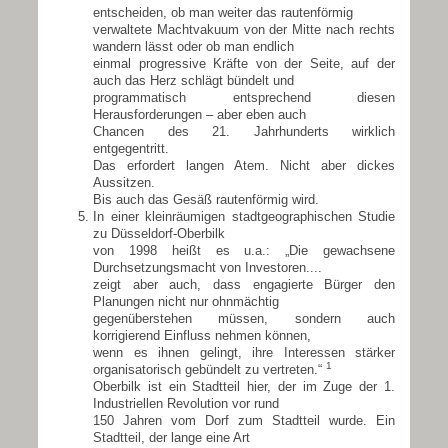
entscheiden, ob man weiter das rautenförmig
verwaltete Machtvakuum von der Mitte nach rechts
wandern lässt oder ob man endlich
einmal progressive Kräfte von der Seite, auf der
auch das Herz schlägt bündelt und
programmatisch entsprechend diesen
Herausforderungen – aber eben auch
Chancen des 21. Jahrhunderts wirklich
entgegentritt.
Das erfordert langen Atem. Nicht aber dickes
Aussitzen.
Bis auch das Gesäß rautenförmig wird.
In einer kleinräumigen stadtgeographischen Studie
zu Düsseldorf-Oberbilk
von 1998 heißt es u.a.: „Die gewachsene
Durchsetzungsmacht von Investoren....
zeigt aber auch, dass engagierte Bürger den
Planungen nicht nur ohnmächtig
gegenüberstehen müssen, sondern auch
korrigierend Einfluss nehmen können,
wenn es ihnen gelingt, ihre Interessen stärker
1
organisatorisch gebündelt zu vertreten.“
Oberbilk ist ein Stadtteil hier, der im Zuge der 1.
Industriellen Revolution vor rund
150 Jahren vom Dorf zum Stadtteil wurde. Ein
Stadtteil, der lange eine Art