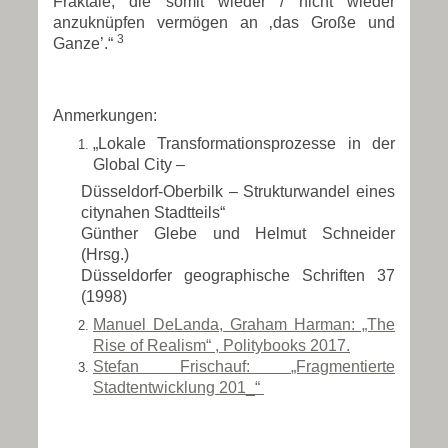
Fraktale, die somit wieder / nicht wieder
anzuknüpfen vermögen an ‚das Große und
3
Ganze’.“
Anmerkungen:
„Lokale Transformationsprozesse in der
Global City –
Düsseldorf-Oberbilk – Strukturwandel eines
citynahen Stadtteils“
Günther Glebe und Helmut Schneider
(Hrsg.)
Düsseldorfer geographische Schriften 37
(1998)
Manuel DeLanda, Graham Harman: „The
Rise of Realism“ , Politybooks 2017.
Stefan Frischauf:
„Fragmentierte
Stadtentwicklung 201_“