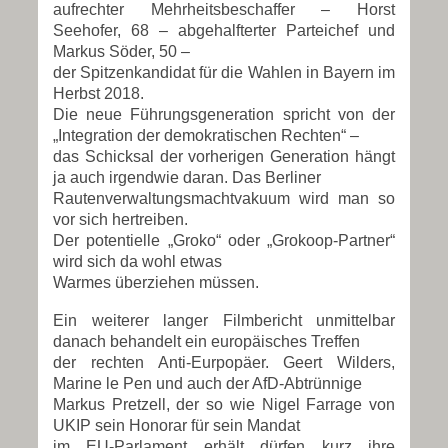
aufrechter Mehrheitsbeschaffer – Horst
Seehofer, 68 – abgehalfterter Parteichef und
Markus Söder, 50 –
der Spitzenkandidat für die Wahlen in Bayern im
Herbst 2018.
Die neue Führungsgeneration spricht von der
„Integration der demokratischen Rechten“ –
das Schicksal der vorherigen Generation hängt
ja auch irgendwie daran. Das Berliner
Rautenverwaltungsmachtvakuum wird man so
vor sich hertreiben.
Der potentielle „Groko“ oder „Grokoop-Partner“
wird sich da wohl etwas
Warmes überziehen müssen.
Ein weiterer langer Filmbericht unmittelbar
danach behandelt ein europäisches Treffen
der rechten Anti-Eurpopäer. Geert Wilders,
Marine le Pen und auch der AfD-Abtrünnige
Markus Pretzell, der so wie Nigel Farrage von
UKIP sein Honorar für sein Mandat
im EU-Parlament erhält dürfen kurz ihre