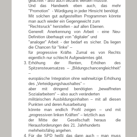
geachtet - also auch bezahlt werden müsste.
Und das Handwerk eben auch, das mehr
"Promotion" - Würdigung in jeder Hinsicht benötigt.
Mit solchen gut aufgestellten Programmen könnte
man auch wieder ein Gegengewicht zum
"Rechtsruck" herstellen - auf allen Ebenen.
Generell: Anerkennung von Arbeit - eine Neu-
Definition überhaupt von "digitaler" und
"analoger" Arbeit - der bedarf es sicher. Da liegen
die Chancen für "linke" –
für progressive Kräfte. Zumal es von Rechts
eigentlich nur schlecht Aufgewärmtes gibt.
Erhöhung der Renten, Erhöhen des
Spitzensteuersatzes – „Bildungschancengleichheit“
–
europäische Integration ohne wahnwitzige Erhöhung
des „Verteidigungshaushaltes“ –
aber mit dringend benötigten „bewaffneten
Sozialarbeitern“ – also auch veränderten
militärischen Ausbildungsinhalten – mit all diesen
Punkten und deren Ausarbeitung
könnte man endlich Profil zeigen – und mit
„progressiven linken Kräften“ – letztlich aus
der Mitte der Gesellschaft heraus die
Herausforderungen des 21. Jahrhunderts
mehrheitsfähig angehen.
Für die SPD heißt das dann auch – man muss