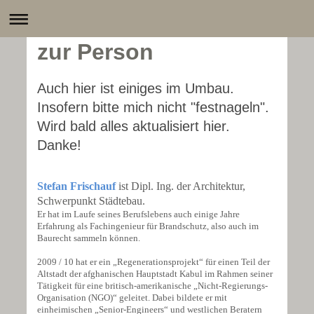
zur Person
Auch hier ist einiges im Umbau.
Insofern bitte mich nicht "festnageln".
Wird bald alles aktualisiert hier.
Danke!
Stefan Frischauf
ist Dipl. Ing. der Architektur,
Sch
w
erpunkt Städtebau.
Er hat im Laufe seines Berufslebens auch einige Jahre
Erfahrung als Fachingenieur für Brandschutz, also auch im
Baurecht sammeln können.
2009 / 10 hat er ein „Regenerationsprojekt“ für einen Teil der
Altstadt der afghanischen Hauptstadt Kabul im Rahmen seiner
Tätigkeit für eine britisch-amerikanische „Nicht-Regierungs-
Organisation (NGO)“ geleitet. Dabei bildete er mit
einheimischen „Senior-Engineers“ und westlichen Beratern