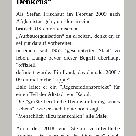
Denkens“
Als
Stefan Frischauf
im Februar 2009 nach
Afghanistan geht, um dort in einer
britisch-US-amerikanischen
„Aufbauorganisation“ zu arbeiten, denkt er, er
sei gut darauf vorbereitet,
in einem seit 1955 "gescheiterten Staat" zu
leben. Lange bevor dieser Begriff überhaupt
"offiziell"
definiert wurde. Ein Land, das damals, 2008 /
09 einmal mehr "kippte".
Bald leitet er ein "Regenerationsprojekt" für
einen Teil der Altstadt von Kabul.
Die "größte berufliche Herausforderung seines
Lebens", wie er auch heute noch sagt.
"Menschlich allzu menschlich" alle Male.
Auch der 2018 von Stefan veröffentliche
Roman „
Das Verharren des Odysseus
“ spielt