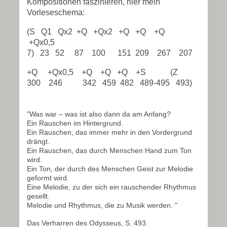
Kompositionen faszinieren, hier mein
Vorleseschema:
(S Q1 Qx2 +Q +Qx2 +Q +Q +Q
+Qx0,5
7) 23 52 87 100 151 209 267 207
+Q +Qx0,5 +Q +Q +Q +S (Z
300 246 342 459 482 489-495 493)
"Was war – was ist also dann da am Anfang?
Ein Rauschen im Hintergrund.
Ein Rauschen, das immer mehr in den Vordergrund
drängt.
Ein Rauschen, das durch Menschen Hand zum Ton
wird.
Ein Ton, der durch des Menschen Geist zur Melodie
geformt wird.
Eine Melodie, zu der sich ein rauschender Rhythmus
gesellt.
Melodie und Rhythmus, die zu Musik werden. "
Das Verharren des Odysseus, S. 493.