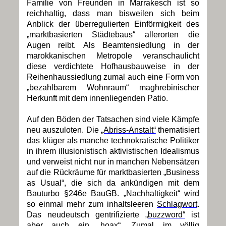
Familie von Freunden in Marrakesch ist so
reichhaltig, dass man bisweilen sich beim
Anblick der überregulierten Einförmigkeit des
„marktbasierten Städtebaus“ allerorten die
Augen reibt. Als Beamtensiedlung in der
marokkanischen Metropole veranschaulicht
diese verdichtete Hofhausbauweise in der
Reihenhaussiedlung zumal auch eine Form von
„bezahlbarem Wohnraum“ maghrebinischer
Herkunft mit dem innenliegenden Patio.
Auf den Böden der Tatsachen sind viele Kämpfe
neu auszuloten. Die
„Abriss-Anstalt“
thematisiert
das klüger als manche technokratische Politiker
in ihrem illusionistisch aktivistischen Idealismus
und verweist nicht nur in manchen Nebensätzen
auf die Rückräume für marktbasierten „Business
as Usual“, die sich da ankündigen mit dem
Bauturbo §246e BauGB. „Nachhaltigkeit“ wird
so einmal mehr zum inhaltsleeren
Schlagwort
.
Das neudeutsch gentrifizierte
„buzzword“
ist
aber auch ein
„hoax“.
Zumal im völlig