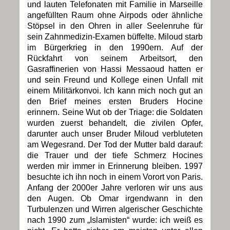
und lauten Telefonaten mit Familie in Marseille
angefüllten Raum ohne Airpods oder ähnliche
Stöpsel in den Ohren in aller Seelenruhe für
sein Zahnmedizin-Examen büffelte. Miloud starb
im Bürgerkrieg in den 1990ern. Auf der
Rückfahrt von seinem Arbeitsort, den
Gasraffinerien von Hassi Messaoud hatten er
und sein Freund und Kollege einen Unfall mit
einem Militärkonvoi. Ich kann mich noch gut an
den Brief meines ersten Bruders Hocine
erinnern. Seine Wut ob der Triage: die Soldaten
wurden zuerst behandelt, die zivilen Opfer,
darunter auch unser Bruder Miloud verbluteten
am Wegesrand. Der Tod der Mutter bald darauf:
die Trauer und der tiefe Schmerz Hocines
werden mir immer in Erinnerung bleiben. 1997
besuchte ich ihn noch in einem Vorort von Paris.
Anfang der 2000er Jahre verloren wir uns aus
den Augen. Ob Omar irgendwann in den
Turbulenzen und Wirren algerischer Geschichte
nach 1990 zum „Islamisten“ wurde: ich weiß es