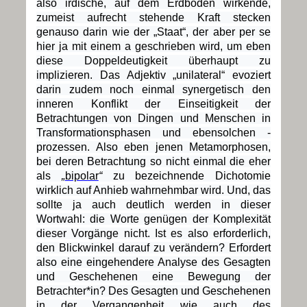
also irdische, auf dem Erdboden wirkende,
zumeist aufrecht stehende Kraft stecken
genauso darin wie der „Staat“, der aber per se
hier ja mit einem a geschrieben wird, um eben
diese Doppeldeutigkeit überhaupt zu
implizieren. Das Adjektiv „unilateral“ evoziert
darin zudem noch einmal synergetisch den
inneren Konflikt der Einseitigkeit der
Betrachtungen von Dingen und Menschen in
Transformationsphasen und ebensolchen -
prozessen. Also eben jenen Metamorphosen,
bei deren Betrachtung so nicht einmal die eher
als
„
bipolar
“
zu bezeichnende Dichotomie
wirklich auf Anhieb wahrnehmbar wird. Und, das
sollte ja auch deutlich werden in dieser
Wortwahl: die Worte genügen der Komplexität
dieser Vorgänge nicht. Ist es also erforderlich,
den Blickwinkel darauf zu verändern? Erfordert
also eine eingehendere Analyse des Gesagten
und Geschehenen eine Bewegung der
Betrachter*in? Des Gesagten und Geschehenen
in der Vergangenheit wie auch des