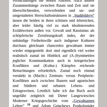
vernachlässigen die beiden Autoren. Auch andere
Zusammenhänge zwischen Raum und Zeit und sie
überschichtenden, verwerfenden und un- und
umgestalteten Herrschaftsstrukturen in
„Stadt
bildern
“
lassen die beiden in ihren schönen und lehrreichen,
aber leider häufig viel zu stark idealisierenden
Erzählweisen außen vor. Gewalt und Rassismus als
schöpferische Zerstörungskraft indes, der der
unbändige Freiheitswille auch indigener Kulturen
durchaus gleichsam chancenlos gewaltsam immer
wieder entgegentritt: dort sind eigentlich viel weiter
realistisch zumal im Hinblick auf (A-)Symmetrien
jeglicher Kommunikation auch in kriegerischen
Konflikten und (Kultur-) Kämpfen reichende
Betrachtungen erforderlich. Zumal noch einmal
verstärkt in (Macht-) Zentrum- versus Peripherie-
Konflikten auch zwischen Bauern und agrarischen
und Städtern und urbanen Lebens- und
Ertragsweisen. Letztlich habe ich das Buch auch
ungefähr zeitgleich mit Dieter Langewiesches
Moderner Kriegsgeschichte vom
„Gewaltsamen
10
Lehrer“
und Adom Getachews Postkolonialer