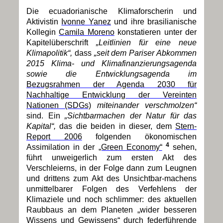
Die ecuadorianische Klimaforscherin und
Aktivistin
Ivonne Yanez
und ihre brasilianische
Kollegin
Camila Moreno
konstatieren unter der
Kapitelüberschrift
„Leitlinien für eine neue
Klimapolitik“,
dass
„seit dem Pariser Abkommen
2015 Klima- und Klimafinanzierungsagenda
sowie die Entwicklungsagenda im
Bezugsrahmen der Agenda 2030 für
Nachhaltige Entwicklung der Vereinten
Nationen (SDGs)
miteinander verschmolzen“
sind. Ein
„Sichtbarmachen der Natur für das
Kapital“,
das die beiden in dieser, dem
Stern-
Report 2006
folgenden ökonomischen
4
Assimilation in der
„Green Economy“
sehen,
führt unweigerlich zum ersten Akt des
Verschleierns, in der Folge dann zum Leugnen
und drittens zum Akt des Unsichtbar-machens
unmittelbarer Folgen des Verfehlens der
Klimaziele und noch schlimmer: des aktuellen
Raubbaus an dem Planeten „wider besseren
Wissens und Gewissens“ durch federführende