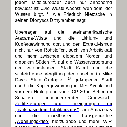
jedem Mitteleuropäer auch nur annähernd
bewusst ist.
„Die Wüste wächst: weh dem, der
Wüsten birgt…“
, wie Friedrich Nietzsche in
seinen Dionysos Dithyramben sagt.
Übertragen auf die lateinamerikanische
Atacama-Wüste und die Lithium- und
Kupfergewinnung dort und den Extraktivismus
nicht nur von Rohstoffen, auch von Arbeitskraft
und mehr zwischen globalem Norden und
13
globalem Süden
, auf die Wasserversorgung
der verdurstenden Stadt Kabul und die
schleichende Vergiftung der ohnehin in Mike
14
Davis‘
Slum Ökologie
gefangenen Stadt
durch die Kupfergewinnung in Mes Aynak und
vor dem Hintergrund von COP 30 in Belem i
m
Schatten flächendeckender Grünwasch-
Zertifizierungen und Enteignungen im
„marktbasiertem Totalitarismus“
am Amazonas
und die marktbasiert hausgemachte
„Wohnungskrise“
hierzulande und mehr: WIR