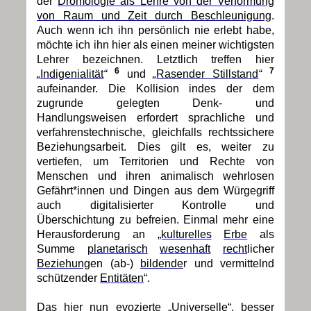
der
Dromologie als Lehre von der Verformung
von Raum und Zeit durch Beschleunigung
.
Auch wenn ich ihn persönlich nie erlebt habe,
möchte ich ihn hier als einen meiner wichtigsten
Lehrer bezeichnen. Letztlich treffen hier
6
7
„
Indigenialität
“
und
„
Rasender Stillstand
“
aufeinander. Die Kollision indes der dem
zugrunde gelegten Denk- und
Handlungsweisen erfordert sprachliche und
verfahrenstechnische, gleichfalls rechtssichere
Beziehungsarbeit. Dies gilt es, weiter zu
vertiefen, um Territorien und Rechte von
Menschen und ihren animalisch wehrlosen
Gefährt*innen und Dingen aus dem Würgegriff
auch digitalisierter Kontrolle und
Überschichtung zu befreien. Einmal mehr eine
Herausforderung an
„kulturelles
Erbe
als
Summe
planetarisch
wesenhaft
recht
licher
Beziehung
en (ab-)
bildende
r und vermittelnd
schützender
Entitäten
“.
Das hier nun evozierte „Universelle“, besser