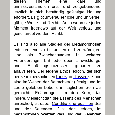
diesen Themen eine klare und
unmissverständlich orts- und zeitgebundene,
letztlich in sich beständig gefestigte Haltung
erfordert. Es gibt unveräußerliche und universell
gültige Werte und Rechte. Auch wenn sie jeden
Moment irgendwo auf der Welt verletzt und
geschändet werden. Punkt.
Es sind also alle Stadien der Metamorphosen
entsprechend zu betrachten und zu würdigen.
Und als Zwischenstadien in weiteren
Veränderungs-, Ent- oder eben Einwicklungs-
und Enthüllungsprozessen genauer zu
analysieren. Der eigene Ethos jedoch, der sich
per se im persönlichen
Eidos
,
in
Husserl
s
Sinne
also
im Wesen
der Betrachter(in) festigt und im
Laufe gelebten Lebens im täglichen
Sein
als
gemachte Erfahrungen um den Kern, das
Innere, vielleicht gar: die Essenz des Menschen
anreichert, ist dabei
Conditio sine qua non
des
und der Seienden. Just dort jedoch, im
metamorphen Werden des und der
Seienden