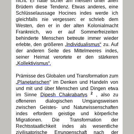
nicht. Er hatte sicher am meisten unter allen
Brüdern diese Tendenz. Etwas anderes, eine
Schlüsselaussage Hocines indes werde ich
gleichfalls nie vergessen: er schrieb dem
Westen, den er in der alten Kolonialmacht
Frankreich, wo er auf Sommerfreizeiten
behinderte Menschen betreute immer wieder
erlebte, den größeren
„Individualismus“
zu. Auf
der anderen Seite des Mittelmeeres indes,
seiner Heimat verortete er den stärkeren
„Kollektivismus“.
Prämisse des Globalen und Transformation zum
„
Planetarischen
“ im Denken und Handeln von
und mit und über Menschen und Dingen etwa
2
im Sinne
Dipesh Chakrabartys
, also zu
offeneren dialogischen Umgangsweisen
zwischen Geistes- und Naturwissenschaften
indes erfordern geistige und körperliche
Migrationen. Die Transformation der
Rechtsstaatlichkeit indes als wesentliche
zivilisatorische Errungenschaft nach der