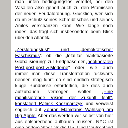
man unten bedingungslos verortet, bei den
Vasallen also gehört auch zu den Prämissen
der neuen Feudalordnung. Glücklich, wer sich
da im Schutz seines Schreibtisches und seines
Amtes verschanzen kann. Wie lange noch
indes: das fragt sich insbesondere beim Blick
über den Atlantik.
„Zerstörungslust“
und
„demokratischer
Faschismus
“:
ob die „totalitär marktbasierte
Globalisierung“ zur Endphase der
„neoliberalen
Post-post-post-
∞-Moderne
“ oder wie
auch
immer man diese Transformation rückwärts
nennen mag führt: da sind endlich strategisch
kluge Bündnisse erforderlich, die dies auch
aufzubauen vermögen wollen.
„Eine
mobilisierende Vision der Zukunft fehlt“,
konstatiert Patrick Kaczmarczyk
und verweist
sogleich auf
Zohran Mamdanis Wahlsieg am
Big Apple
.
Aber das werden wir
selbst von hier
aus entsprechend aufbauen müssen. NYC ist
eine andere Stadt als die US. Und Deutschland