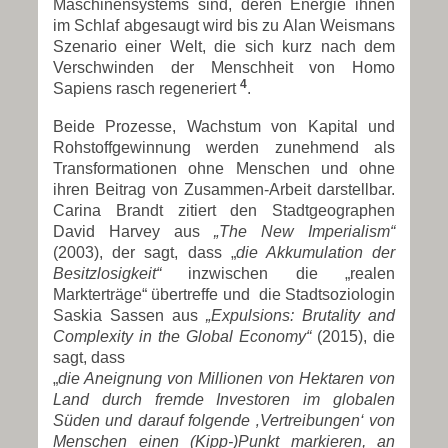
Maschinensystems sind, deren Energie ihnen
im Schlaf abgesaugt wird bis zu Alan Weismans
Szenario einer Welt, die sich kurz nach dem
Verschwinden der Menschheit von Homo
4
Sapiens rasch regeneriert
.
Beide Prozesse, Wachstum von Kapital und
Rohstoffgewinnung werden zunehmend als
Transformationen ohne Menschen und ohne
ihren Beitrag von Zusammen-Arbeit darstellbar.
Carina Brandt zitiert den Stadtgeographen
David Harvey aus
„The New Imperialism“
(2003), der sagt, dass „
die Akkumulation der
Besitzlosigkeit“
inzwischen die „realen
Markterträge“ übertreffe und die Stadtsoziologin
Saskia Sassen aus
„Expulsions: Brutality and
Complexity in the Global Economy“
(2015), die
sagt, dass
„
die Aneignung von Millionen von Hektaren von
Land durch fremde Investoren im globalen
Süden und darauf folgende ‚Vertreibungen‘ von
Menschen einen (Kipp-)Punkt markieren, an