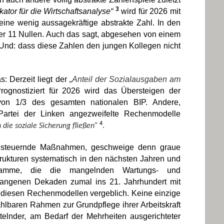
3
kator für die Wirtschaftsanalyse“
wird für 2026 mit
 eine wenig aussagekräftige abstrakte Zahl. In den
nter 11 Nullen. Auch das sagt, abgesehen von einem
. Und: dass diese Zahlen den jungen Kollegen nicht
: Derzeit liegt der
„Anteil der Sozialausgaben am
rognostiziert für 2026 wird das Übersteigen der
on 1/3 des gesamten nationalen BIP. Andere,
Partei der Linken angezweifelte Rechenmodelle
4
die soziale Sicherung fließen“
.
gensteuernde Maßnahmen, geschweige denn graue
strukturen systematisch in den nächsten Jahren und
gramme, die die mangelnden Wartungs- und
gangenen Dekaden zumal ins 21. Jahrhundert mit
 diesen Rechenmodellen vergeblich. Keine einzige
hlbaren Rahmen zur Grundpflege ihrer Arbeitskraft
telnder, am Bedarf der Mehrheiten ausgerichteter