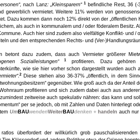
1
personen“,
nach Lanz
: „Kleinsparern“
befindliche Rest, 36 
 gewerblich vermietet. Weitere 11% werden von genossenscha
tet. Dazu kommen dann noch 12% direkt von der „öffentlichen
tlichem, als auch in kommunalem und / oder föderalem Besitz. 
Kommune. Auch hier sind zudem also vielfältige Konflikt- und 
ztiteln und den entsprechenden Rechts- und (Ver-)Handlungsrä
n betont dazu zudem, dass auch Vermieter größerer Mietw
1
genen Sozialleistungen“
profitieren. Dazu gehöre
erkünfte, wie sie hier vorher schon dargestellt wurden auch 
2
rmieter“.
Diese stehen also
36-37% „öffentlich, in dem Sinne:
wohnungsbesitzern“ gegenüber. Wie groß auch da der Anteil de
ohnraum profitieren und sich zudem dabei auch aus anderen 
 zumindest zeitweise auch spekulativ nähren: das kann und so
mentum“ per se jedoch, ob mit Zahlen und Daten hinterlegt od
entem
Um
BAU
wenden
Weiter
BAU
denken
+
handeln
auch nur 
 ratlos überfordert der willkürlich grob pauschalisieren
 Tim Klüssendorf und andere Politiker etwa der Grünen konnten