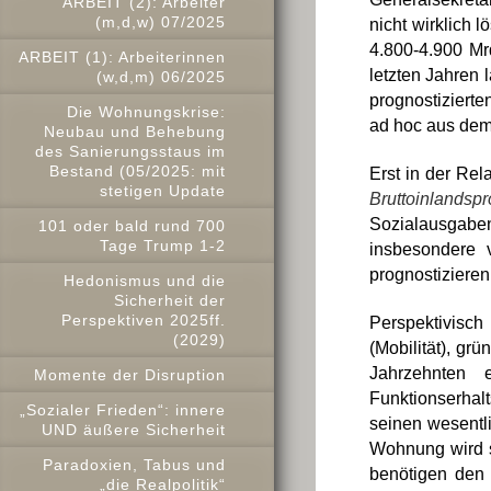
ARBEIT (2): Arbeiter
(m,d,w) 07/2025
nicht wirklich 
4.800-4.900 Mrd
ARBEIT (1): Arbeiterinnen
letzten Jahren 
(w,d,m) 06/2025
prognostiziert
Die Wohnungskrise:
ad hoc aus dem 
Neubau und Behebung
des Sanierungsstaus im
Bestand (05/2025: mit
Erst in der Rel
stetigen Update
Bruttoinlandsp
Sozialausgabe
101 oder bald rund 700
Tage Trump 1-2
insbesondere 
prognostizieren
Hedonismus und die
Sicherheit der
Perspektiven 2025ff.
Perspektivisc
(2029)
(Mobilität), gr
Jahrzehnten 
Momente der Disruption
Funktionserhal
„Sozialer Frieden“: innere
seinen wesentl
UND äußere Sicherheit
Wohnung wird s
Paradoxien, Tabus und
benötigen den 
„die Realpolitik“