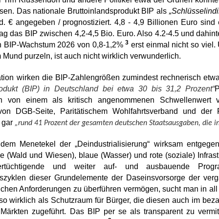
lösen. Das nationale Bruttoinlandsprodukt BIP als
„Schlüsselindi
. € angegeben / prognostiziert. 4,8 - 4,9 Billionen Euro sind
lag das BIP zwischen 4,2-4,5 Bio. Euro. Also 4.2-4.5 und dahi
3
en BIP-Wachstum 2026 von 0,8-1,2%
erst einmal nicht so viel
Mund purzeln, ist auch nicht wirklich verwunderlich.
ation wirken die BIP-Zahlengrößen zumindest rechnerisch etwas
rodukt (BIP) in Deutschland bei etwa 30 bis 31,2 Prozent“
P
n von einem als kritisch angenommenen Schwellenwert v
von DGB-Seite, Paritätischem Wohlfahrtsverband und der 
 gar
„rund 41 Prozent der gesamten deutschen Staatsausgaben, die in 
h dem Menetekel der „Deindustrialisierung“ wirksam entge
üne (Wald und Wiesen), blaue (Wasser) und rote (soziale) Infra
ertüchtigende und weiter auf- und ausbauende Pro
tszyklen dieser Grundelemente der Daseinsvorsorge der ver
ichen Anforderungen zu überführen vermögen, sucht man in all
o wirklich als Schutzraum für Bürger, die diesen auch im beza
Märkten zugeführt. Das BIP per se als transparent zu vermit