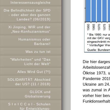
Interessensausgleiche
Die Befindlichkeit der SPD
- oder aber des ganzen
Landes? (06/2019)
Xi Jinping, WIR und der
„Neo-Konfuzianismus“
Humanismus oder
Barbarei!
Was zu tun ist
"Wahrheiten" und "Das
Die hier dargest
Licht der Welt"
Arbeitslosenza
Alles Wird Gut (?!)
Ölkrise 1973, 
Pandemie 2019-2
SOLIDARITÄT: Abschied
der US? (11 / 2018)
Ukraine am 24.0
was zumal in A
GLÜCK und
vorher hier ben
Globalisierung
Funktionserhalt
S I n I C C o l - Schulen
für Entwicklungs-