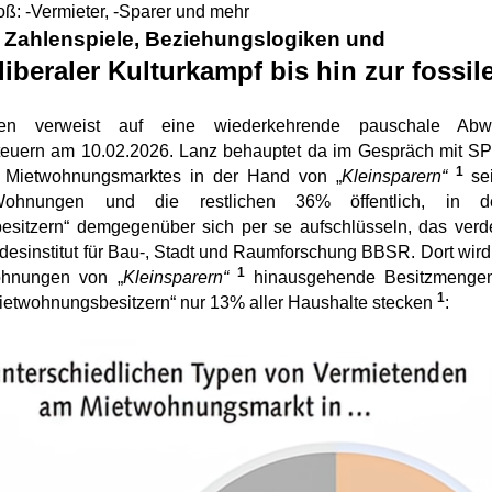
ß: -Vermieter, -Sparer und mehr
 Zahlenspiele, Beziehungslogiken und
liberaler Kulturkampf bis hin zur fossi
en verweist auf eine wiederkehrende pauschale Ab
steuern am 10.02.2026. Lanz behauptet da im Gespräch mit SP
1
 Mietwohnungsmarktes in der Hand von „
Kleinsparern“
sei
Wohnungen und die restlichen 36% öffentlich, in dem 
sitzern“ demgegenüber sich per se aufschlüsseln, das verde
esinstitut für Bau-, Stadt und Raumforschung BBSR. Dort wird 
1
ohnungen von „
Kleinsparern“
hinausgehende Besitzmengen g
1
Mietwohnungsbesitzern“ nur 13% aller Haushalte stecken
: