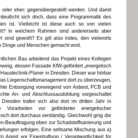
- oder eher: gegenübergestellt werden. Und damit
rdeutlicht sich doch, dass eine Programmatik des
n ist. Vielleicht ist diese auch so von vielen
llt? In welchem Rahmen sind andererseits aber
sind gewollt? Es gilt also indes, den vielerorts
ie Dinge und Menschen gemacht wird.
entlichen Bau arbeitend das Projekt eines Kollegen
chweig, dessen Fassade KfW-gefördert „energetisch
em Haustechnik-Planer in Dresden. Dieser war hörbar
ich das Liegenschaftsmanagement dort zu überzeugen,
echte Entsorgung vorwiegend von Asbest, PCB und
hte An- und Abschlussausbildung vorgeschaltet
resden trafen sich also dort im dritten Jahr in
 Vorarbeiten vor geförderter energetischer
ch dort durchaus verständig. Gleichwohl ging die
en-Beauftragung eben zur Schadstoffsanierung und
tellungen erfolgen. Eine seltsame Mischung aus a)
) Angst vor Eigenhaftung / Verantwortlichkeit für