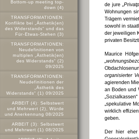
Bottom-up meeting top-
de jure
„Privat
down (4)
Wohnungen sind
TRANSFORMATIONEN:
Trägern vermie
Konflikte bei „Ästhetik(en)
sowohl in staa
des Widerstands“ und das
der jeweiligen 
Für-Etwas-Stehen (3)
privaten Besit
TRANSFORMATIONEN:
Neudefinitionen von
Maurice Höfge
multiplen „Ästhetik(en)
des Widerstands“ (2)
„wohnungsbezo
09/2025
Obdachlosenunt
organisierter Ve
TRANSFORMATIONEN:
Neudefinitionen der
agierenden Miet
„Ästhetik des
an Boden und W
Widerstands“ (1) 09/2025
„Sozialkassen“
ARBEIT (4): Selbstwert
„spekulative Mo
und Mehrwert (2), Würde
wirklich effizi
und Anerkennung 08/2025
geben.
ARBEIT (3): Selbstwert
und Mehrwert (1) 08/2025
Der hier eher
Generalsekretär