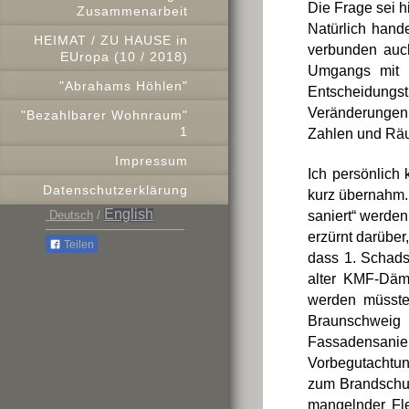
Die Frage sei h
Zusammenarbeit
Natürlich hand
HEIMAT / ZU HAUSE in
verbunden auch
EUropa (10 / 2018)
Umgangs mit S
"Abrahams Höhlen"
Entscheidungs
Veränderungen 
"Bezahlbarer Wohnraum"
1
Zahlen und Räu
Impressum
Ich persönlich 
Datenschutzerklärung
kurz übernahm.
English
Deutsch
/
saniert“ werden
erzürnt darüber
Teilen
dass 1. Schads
alter KMF-Däm
werden müssten
Braunschweig
Fassadensanier
Vorbegutachtun
zum Brandschut
mangelnder Fle