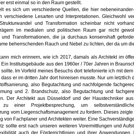
ier erst einmal so in den Raum gestellt.
elt es sich um verschiedene Quellen, die hier nebeneinander
 verschiedene Lesarten und Interpretationen. Gleichwohl ve
trukturwandel und Transformation scheinbar nicht vorhande
trägern im medialen und politischen Raum gar nicht gewo
und Transformationen, die ja durchaus konsenshaft gefordert 
me beherrschenden Rauch und Nebel zu lichten, der da um d
kann mich erinnern, wie ich 2017, damals als Architekt im öff
 Ein Institutsgebäude aus den 1960er / 70er Jahren in Brauns
 sollte. Im Vorfeld meines Besuchs dort telefonierte ich mit d
, dass er im dritten Jahr dort hinreisen musste. Nur um letztl
toffsanierung, also Begutachtung und nachfolgende fachger
mung und 2. Brandschutz, also Begutachtung und fachgerec
. Der Architekt aus Düsseldorf und der Haustechniker aus D
 zu einer Projektbesprechung, um selbstverständliche
ung vom Liegenschaftsmanagement zu fordern. Dieses zeigte si
g von Fachplaner und Architekten weiter. Eine Sachverständig
z sollte erst nach unseren weiteren Vorermittlungen und Aufs
xibilität auch der Förderrichtlinien und ihrer Anwendungen, b