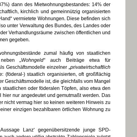
(-37%) dann des Mietwohnungsbestandes: 14% der
ftlich, kirchlich und gemeinnützig organisierten
 Hand“ vermietete Wohnungen. Diese befinden sich
Also unter Verwaltung des Bundes, des Landes oder
/ oder Verhandlungsräume zwischen öffentlichen und
umen gegeben.
ohnungsbestände zumal häufig von staatlichen
n neben
„Wohngeld“
auch Beiträge etwa für
als Geschäftsmodelle einzelner
„privatwirtschaftlich
 (föderal-) staatlich organisierten, oft großflächig
r Geschäftsmodelle ist, die gleichfalls vom Mangel
staatlichen oder föderalen Töpfen, also etwa den
ll hier nur angedeutet und gemutmaßt werden. Das
er nicht vermag hier so keinen weiteren Hinweis zu
einer einzigen bezahlbaren örtlichen Wohnung zu
den Aussage Lanz‘ gegenübersitzende junge SPD-
 auch andere völlig abstrakte Zahlenspiele zuletzt