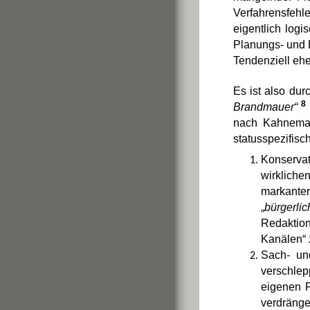
Verfahrensfehl
eigentlich log
Planungs- und
Tendenziell ehe
Es ist also dur
8
Brandmauer“
nach Kahnema
statusspezifisc
Konservat
wirkliche
markanter
„
bürgerlic
Redaktion
Kanälen“ 
Sach- und
verschlep
eigenen F
verdräng