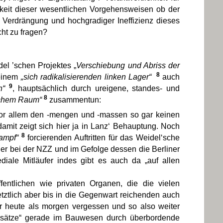
keit dieser wesentlichen Vorgehensweisen ob der
r Verdrängung und hochgradiger Ineffizienz dieses
cht zu fragen?
el ’schen Projektes „
Verschiebung und Abriss der
8
einem
„sich radikalisierenden linken Lager“
auch
9
n“
, hauptsächlich durch ureigene, standes- und
8
ischem Raum“
zusammentun:
nd vor allem den -mengen und -massen so gar keinen
damit zeigt sich hier ja in Lanz‘ Behauptung. Noch
8
ampf“
forcierenden Auftritten für das Weidel‘sche
jer bei der NZZ und im Gefolge dessen die Berliner
diale Mitläufer indes gibt es auch da „auf allen
entlichen wie privaten Organen, die die vielen
tztlich aber bis in die Gegenwart reichenden auch
 heute als morgen vergessen und so also weiter
ansätze“ gerade im Bauwesen durch überbordende