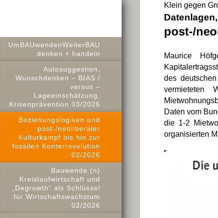
Klein gegen Gro
Datenlagen,
post-/neo
UmBAUwendenWeiterBAU
denken + handeln
Maurice Höfg
Kapitalertrags
Autosuggestion,
Wunschdenken – BIAS /
des deutschen
versus –
vermieteten 
Lageeinschätzung,
Mietwohnungsbe
Krisenprävention 03/2026
Daten vom Bund
Beziehungslogiken und
die 1-2 Mietw
post-/neoliberaler
organisierten 
Kulturkampf bis hin zur
fossilen Konterrevolution
02/2026
Bauwende (n)
Kreislaufwirtschaft und
„Degrowth“ als Schlüssel
für Wirtschaftswachstum
02/2026