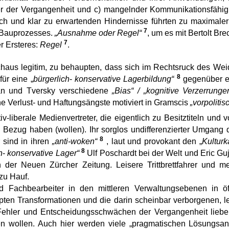
er der Vergangenheit und c) mangelnder Kommunikationsfähig
isch und klar zu erwartenden Hindernisse führten zu maximale
7
 Bauprozesses.
„Ausnahme oder Regel“
, um es mit Bertolt Bre
7
r Ersteres:
Regel
.
chaus legitim, zu behaupten, dass sich im Rechtsruck des Weid
8
für eine „
bürgerlich
-
konservative Lagerbildung“
gegenüber 
n und Tversky verschiedene
„Bias“ / „kognitive Verzerrunge
he Verlust- und Haftungsängste motiviert in Gramscis
„vorpolit
iv-liberale Medienvertreter, die eigentlich zu Besitztiteln u
n Bezug haben (wollen). Ihr sorglos undifferenzierter Umgang 
8
 sind in ihren
„anti-woken“
, laut und provokant den „
Kulturk
8
h
-
konservative Lager“
Ulf Poschardt bei der Welt und Eric Gu
 der Neuen Zürcher Zeitung. Leisere Trittbrettfahrer und me
zu Hauf.
 Fachbearbeiter in den mittleren Verwaltungsebenen in öff
pten Transformationen und die darin scheinbar verborgenen, le
ehler und Entscheidungsschwächen der Vergangenheit lieber
en wollen. Auch hier werden viele „pragmatischen Lösungs