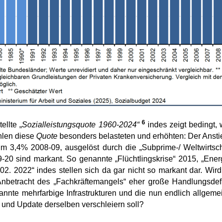
6
ellte „
Sozialleistungsquote 1960-2024“
indes zeigt bedingt, 
hlen diese
Quote
besonders belasteten und erhöhten: Der Ansti
um 3,4% 2008-09, ausgelöst durch die „Subprime-/ Weltwirtsch
0 sind markant. So genannte „Flüchtlingskrise“ 2015, „Energi
2. 2022“ indes stellen sich da gar nicht so markant dar. Wir
nbetracht des „Fachkräftemangels“ eher große Handlungsdefi
annte mehrfarbige Infrastrukturen und die nun endlich allgeme
 und Update derselben verschleiern soll?