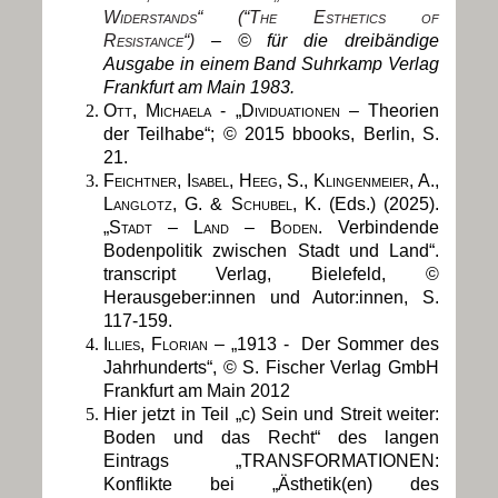
Widerstands“ (“The Esthetics of
Resistance“)
– © für die dreibändige
Ausgabe in einem Band Suhrkamp Verlag
Frankfurt am Main 1983.
Ott, Michaela - „Dividuationen –
Theorien
der Teilhabe
“; © 2015 bbooks, Berlin, S.
21.
Feichtner, Isabel,
Heeg, S., Klingenmeier, A.,
Langlotz, G. & Schubel, K.
(
Eds.) (2025).
„
Stadt – Land – Boden.
Verbindende
Bodenpolitik zwischen Stadt und Land“.
transcript Verlag, Bielefeld, ©
Herausgeber:innen und Autor:innen, S.
117-159.
Illies, Florian – „1913 -
Der Sommer des
Jahrhunderts“, © S. Fischer Verlag GmbH
Frankfurt am Main 2012
Hier jetzt in Teil „c) Sein und Streit weiter:
Boden und das Recht“ des langen
Eintrags „TRANSFORMATIONEN:
Konflikte bei „Ästhetik(en) des