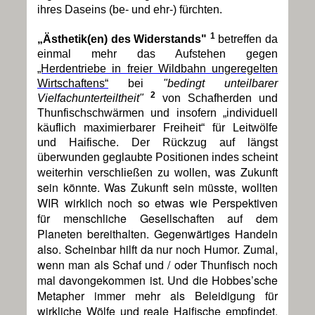
ihres Daseins (be- und ehr-) fürchten.
1
„Ästhetik(en) des Widerstands"
betreffen da
einmal mehr das Aufstehen gegen
„Herdentriebe in freier Wildbahn ungeregelten
Wirtschaftens“
bei
"bedingt unteilbarer
2
Vielfachunterteiltheit"
von Schafherden und
Thunfischschwärmen
und insofern
„individuell
käuflich maximierbarer Freiheit“ für Leitwölfe
und Haifische. Der Rückzug auf längst
überwunden geglaubte Positionen indes scheint
was Zukunft
weiterhin verschließen zu wollen,
sein könnte. Was Zukunft sein müsste, wollten
WIR wirklich noch so etwas wie Perspektiven
für menschliche Gesellschaften auf dem
Planeten bereithalten. Gegenwärtiges Handeln
also. Scheinbar hilft da nur noch Humor. Zumal,
wenn man als Schaf und / oder Thunfisch noch
mal davongekommen ist. Und die Hobbes’sche
Metapher immer mehr als Beleidigung für
wirkliche Wölfe und reale Haifische empfindet.