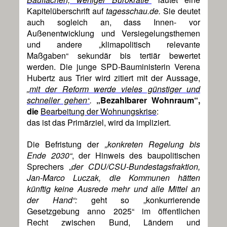
Kapitelüberschrift auf
tagesschau.de.
Sie deutet
auch sogleich an, dass Innen- vor
Außenentwicklung und Versiegelungsthemen
und andere „klimapolitisch relevante
Maßgaben“ sekundär bis tertiär bewertet
werden. Die junge SPD-Bauministerin Verena
Hubertz aus Trier wird zitiert mit der Aussage,
„mit der Reform werde vieles günstiger und
schneller gehen“
.
„Bezahlbarer Wohnraum“,
die
Bearbeitung der Wohnungskrise
:
das ist das Primärziel, wird da impliziert.
Die Befristung der
„konkreten Regelung bis
Ende 2030“
, der Hinweis des baupolitischen
Sprechers „
der CDU/CSU-Bundestagsfraktion,
Jan-Marco Luczak, die Kommunen hätten
künftig keine Ausrede mehr und alle Mittel an
der Hand“:
geht so „konkurrierende
Gesetzgebung anno 2025“ im öffentlichen
Recht zwischen Bund, Ländern und