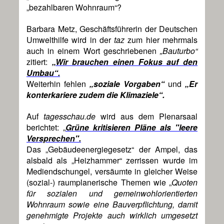
„bezahlbaren Wohnraum“?
Barbara Metz, Geschäftsführerin der Deutschen
Umwelthilfe wird in der
taz
zum hier mehrmals
auch in einem Wort geschriebenen
„Bauturbo“
zitiert:
„Wir brauchen einen Fokus auf den
Umbau“.
Weiterhin fehlen
„soziale Vorgaben“
und
„Er
konterkariere zudem die Klimaziele“.
Auf
tagesschau.de
wird aus dem Plenarsaal
berichtet:
„
Grüne kritisieren Pläne als "leere
Versprechen".
Das „Gebäudeenergiegesetz“ der Ampel, das
alsbald als „Heizhammer“ zerrissen wurde im
Mediendschungel, versäumte in gleicher Weise
(sozial-) raumplanerische Themen wie „
Quoten
für sozialen und gemeinwohlorientierten
Wohnraum sowie eine Bauverpflichtung, damit
genehmigte Projekte auch wirklich umgesetzt